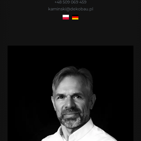
+48 509 069 459
kaminski@dekobau.pl