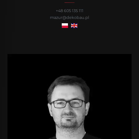
+48 605 135 111
mazur@dekobau.pl