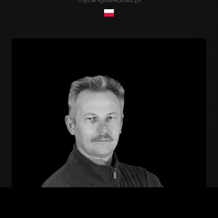
mycan@dekobau.pl