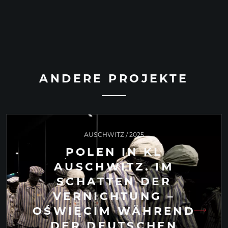
ANDERE PROJEKTE
AUSCHWITZ / 2025
POLEN IN KL
AUSCHWITZ. IM
SCHATTEN DER
VERNICHTUNG –
OŚWIĘCIM WÄHREND
DER DEUTSCHEN