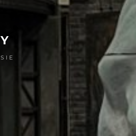
RY
SIE