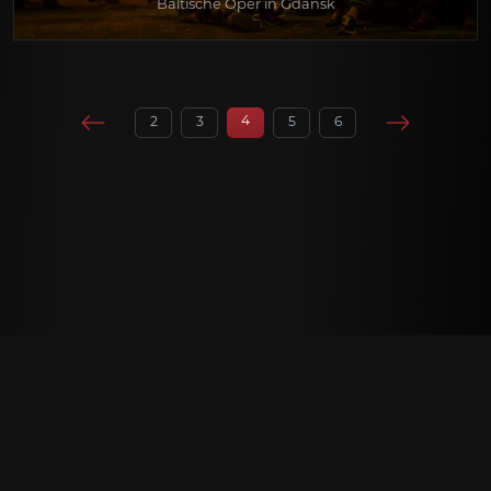
Baltische Oper in Gdansk
4
2
3
5
6
(CURRENT)