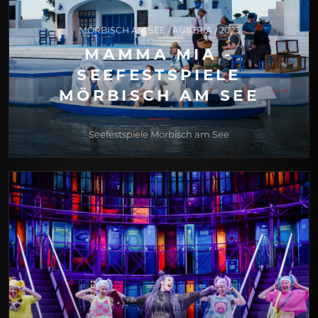
MÖRBISCH AM SEE / AUSTRIA / 2023
MAMMA MIA -
SEEFESTSPIELE
MÖRBISCH AM SEE
Seefestspiele Mörbisch am See