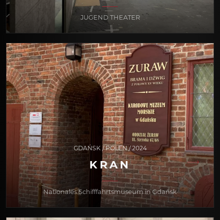
JUGEND THEATER
GDAŃSK / POLEN / 2024
KRAN
Nationales Schifffahrtsmuseum in Gdańsk