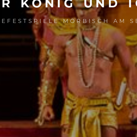
ER
KÖNIG
UND
EEFESTSPIELE MÖRBISCH AM S