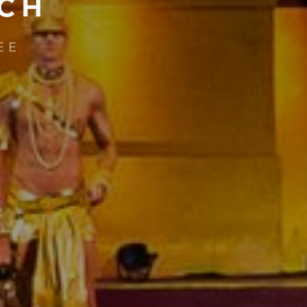
ICH
EE